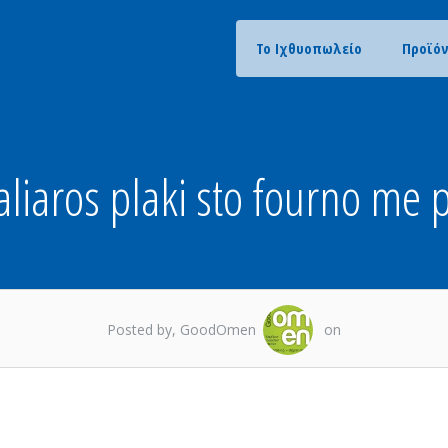
Το Ιχθυοπωλείο
Προϊό
liaros plaki sto fourno me p
Posted by, GoodOmen
on