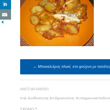
Post
←
Μπακαλιάρος πλακί, στο φούρνο με πατάτε
navigation
ΑΦΉΣΤΕ ΜΙΑ ΑΠΆΝΤΗΣΗ
Η ηλ. διεύθυνση σας δεν δημοσιεύεται.
Τα υποχρεωτικά πεδία σ
ΣΧΌΛΙΟ
*